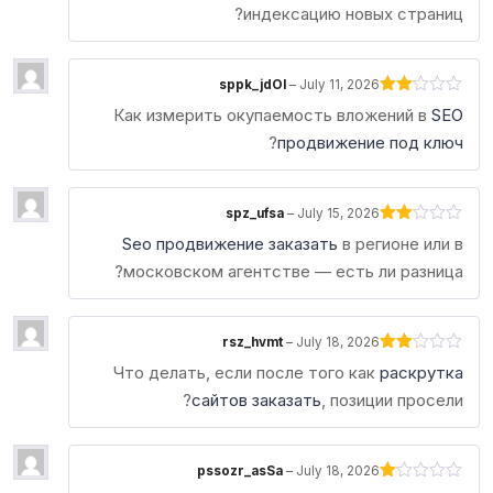
индексацию новых страниц?
sppk_jdOl
–
July 11, 2026
Rated
Как измерить окупаемость вложений в
SEO
2
out
?
продвижение под ключ
of 5
spz_ufsa
–
July 15, 2026
Rated
Seo продвижение заказать
в регионе или в
2
out
московском агентстве — есть ли разница?
of 5
rsz_hvmt
–
July 18, 2026
Rated
Что делать, если после того как
раскрутка
2
out
сайтов заказать
, позиции просели?
of 5
pssozr_asSa
–
July 18, 2026
Rated