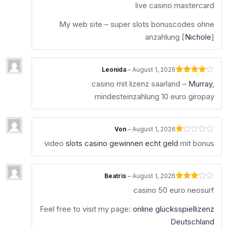
Rated
4
live casino mastercard
out of 5
My web site – super slots bonuscodes ohne
anzahlung [
Nichole
]
Leonida
–
August 1, 2026
Rated
4
casino mit lizenz saarland –
Murray
,
out of 5
mindesteinzahlung 10 euro giropay
Von
–
August 1, 2026
Rated
video
slots casino gewinnen echt geld
mit bonus
1
out
of
5
Beatris
–
August 1, 2026
Rated
casino 50 euro neosurf
3
out
of 5
Feel free to visit my page:
online glücksspiellizenz
Deutschland