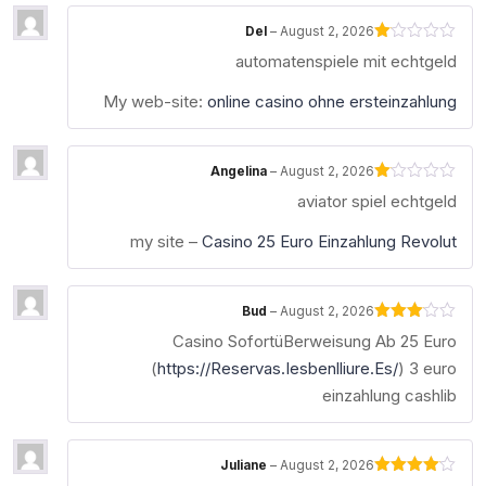
Del
–
August 2, 2026
Rated
automatenspiele mit echtgeld
1
out
of
My web-site:
online casino ohne ersteinzahlung
5
Angelina
–
August 2, 2026
Rated
aviator spiel echtgeld
1
out
of
my site –
Casino 25 Euro Einzahlung Revolut
5
Bud
–
August 2, 2026
Rated
Casino SofortüBerweisung Ab 25 Euro
3
out
of 5
(
https://Reservas.Iesbenlliure.Es/
) 3 euro
einzahlung cashlib
Juliane
–
August 2, 2026
Rated
4