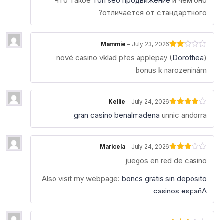
Что такое
топ seo продвижение
и чем оно
1
out
отличается от стандартного?
of
5
Mammie
–
July 23, 2026
Rated
nové casino vklad přes applepay (
Dorothea
)
2
out
bonus k narozeninám
of 5
Kellie
–
July 24, 2026
Rated
4
gran casino benalmadena
unnic andorra
out of 5
Maricela
–
July 24, 2026
Rated
juegos en red de casino
3
out
of 5
Also visit my webpage:
bonos gratis sin deposito
casinos españA