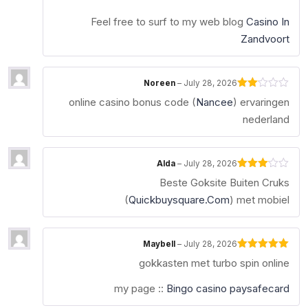
of 5
Feel free to surf to my web blog
Casino In
Zandvoort
Noreen
–
July 28, 2026
Rated
online casino bonus code (
Nancee
) ervaringen
2
out
nederland
of 5
Alda
–
July 28, 2026
Rated
Beste Goksite Buiten Cruks
3
out
of 5
(
Quickbuysquare.Com
) met mobiel
Maybell
–
July 28, 2026
Rated
5
out
gokkasten met turbo spin online
of 5
my page ::
Bingo casino paysafecard