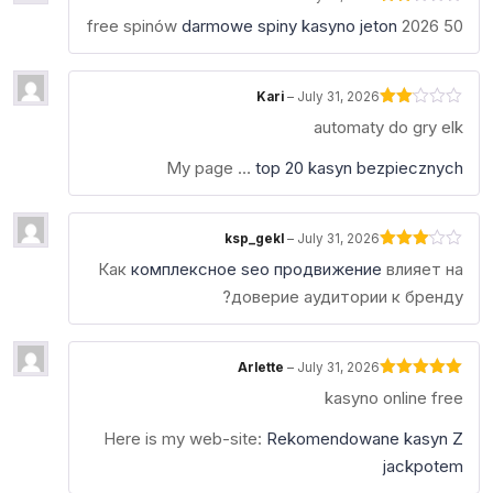
Rated
darmowe spiny kasyno jeton
2026
50 free spinów
2
out
of 5
Kari
–
July 31, 2026
Rated
automaty do gry elk
2
out
of 5
My page …
top 20 kasyn bezpiecznych
ksp_gekl
–
July 31, 2026
Rated
Как
комплексное seo продвижение
влияет на
3
out
of 5
доверие аудитории к бренду?
Arlette
–
July 31, 2026
Rated
5
out
kasyno online free
of 5
Here is my web-site:
Rekomendowane kasyn Z
jackpotem