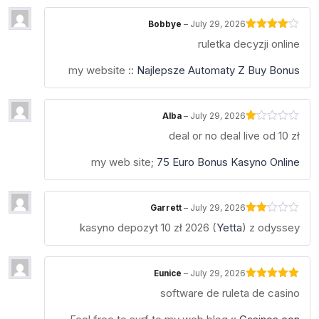
of
5
Bobbye
–
July 29, 2026
Rated
4
ruletka decyzji online
out of 5
my website ::
Najlepsze Automaty Z Buy Bonus
Alba
–
July 29, 2026
Rated
deal or no deal live od 10 zł
1
out
of
my web site;
75 Euro Bonus Kasyno Online
5
Garrett
–
July 29, 2026
Rated
kasyno depozyt 10 zł 2026 (
Yetta
) z odyssey
2
out
of 5
Eunice
–
July 29, 2026
Rated
5
out
software de ruleta de casino
of 5