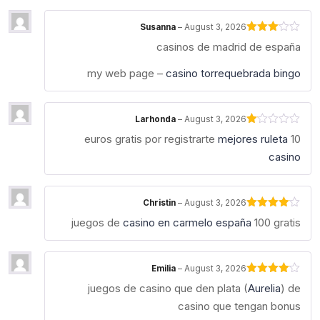
Susanna
–
August 3, 2026
Rated
casinos de madrid de españa
3
out
of 5
my web page –
casino torrequebrada bingo
Larhonda
–
August 3, 2026
Rated
mejores ruleta
10 euros gratis por registrarte
1
out
casino
of
5
Christin
–
August 3, 2026
Rated
4
juegos de
casino en carmelo españa
100 gratis
out of 5
Emilia
–
August 3, 2026
Rated
4
juegos de casino que den plata (
Aurelia
) de
out of 5
casino que tengan bonus