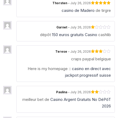
Thorsten
–
July 26, 2026
Rated
5
out
casino de Madero
de tirgre
of 5
Garnet
–
July 26, 2026
Rated
dépôt
150 euros gratuits Casino
cashlib
1
out
of
5
Terese
–
July 26, 2026
Rated
craps paypal belgique
3
out
of 5
Here is my homepage ::
casino en direct avec
jackpot progressif suisse
Paulina
–
July 26, 2026
Rated
meilleur bet de
Casino Argent Gratuits No DéPôT
2
out
2026
of 5