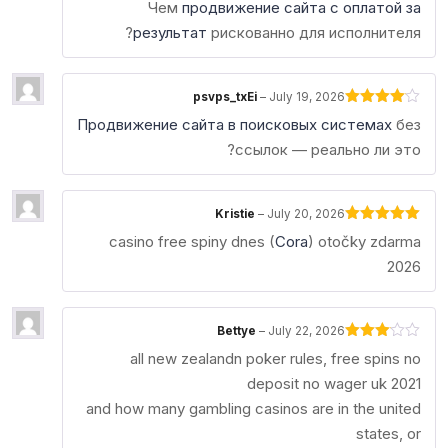
Чем
продвижение сайта с оплатой за
1
out
результат
рискованно для исполнителя?
of
5
psvps_txEi
–
July 19, 2026
Rated
4
Продвижение сайта в поисковых системах
без
out of 5
ссылок — реально ли это?
Kristie
–
July 20, 2026
Rated
5
out
casino free spiny dnes (
Cora
) otočky zdarma
of 5
2026
Bettye
–
July 22, 2026
Rated
all new zealandn poker rules, free spins no
3
out
of 5
deposit no wager uk 2021
and how many gambling casinos are in the united
states, or