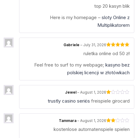
Rated
4
top 20 kasyn blik
out of 5
Here is my homepage –
sloty Online z
Multiplikatorem
Gabriele
–
July 31, 2026
Rated
5
out
ruletka online od 50 zł
of 5
Feel free to surf to my webpage;
kasyno bez
polskiej licencji w złotówkach
Jewel
–
August 1, 2026
Rated
trustly casino seriös
freispiele girocard
1
out
of
5
Tammara
–
August 1, 2026
Rated
kostenlose automatenspiele spielen
2
out