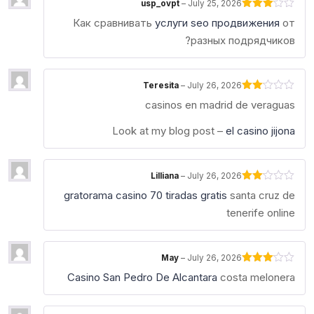
usp_ovpt
–
July 25, 2026
Rated
Как сравнивать
услуги seo продвижения
от
3
out
of 5
разных подрядчиков?
Teresita
–
July 26, 2026
Rated
casinos en madrid de veraguas
2
out
of 5
Look at my blog post –
el casino jijona
Lilliana
–
July 26, 2026
Rated
gratorama casino 70 tiradas gratis
santa cruz de
2
out
tenerife online
of 5
May
–
July 26, 2026
Rated
Casino San Pedro De Alcantara
costa melonera
3
out
of 5