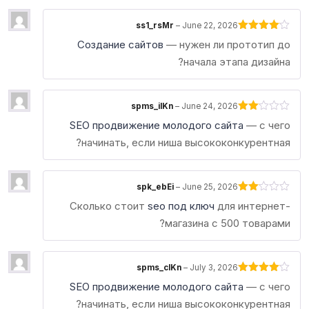
ss1_rsMr
–
June 22, 2026
Rated
4
Создание сайтов
— нужен ли прототип до
out of 5
начала этапа дизайна?
spms_ilKn
–
June 24, 2026
Rated
SEO продвижение молодого сайта
— с чего
2
out
начинать, если ниша высококонкурентная?
of 5
spk_ebEi
–
June 25, 2026
Rated
Сколько стоит
seo под ключ
для интернет-
2
out
магазина с 500 товарами?
of 5
spms_clKn
–
July 3, 2026
Rated
4
SEO продвижение молодого сайта
— с чего
out of 5
начинать, если ниша высококонкурентная?