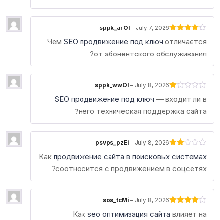
sppk_arOl
–
July 7, 2026
Rated
4
Чем
SEO продвижение под ключ
отличается
out of 5
от абонентского обслуживания?
sppk_wwOl
–
July 8, 2026
Rated
SEO продвижение под ключ
— входит ли в
1
out
него техническая поддержка сайта?
of
5
psvps_pzEi
–
July 8, 2026
Rated
Как
продвижение сайта в поисковых системах
2
out
соотносится с продвижением в соцсетях?
of 5
sos_tcMi
–
July 8, 2026
Rated
4
Как
seo оптимизация сайта
влияет на
out of 5