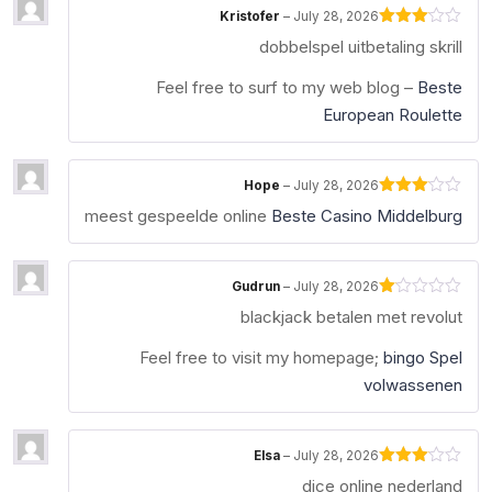
Kristofer
–
July 28, 2026
Rated
dobbelspel uitbetaling skrill
3
out
of 5
Feel free to surf to my web blog –
Beste
European Roulette
Hope
–
July 28, 2026
Rated
meest gespeelde online
Beste Casino Middelburg
3
out
of 5
Gudrun
–
July 28, 2026
Rated
blackjack betalen met revolut
1
out
of
Feel free to visit my homepage;
bingo Spel
5
volwassenen
Elsa
–
July 28, 2026
Rated
dice online nederland
3
out