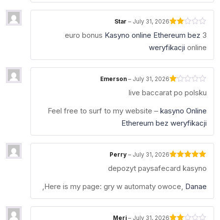
Star
–
July 31, 2026
Rated
Kasyno online Ethereum bez
3 euro bonus
2
out
weryfikacji
online
of 5
Emerson
–
July 31, 2026
Rated
live baccarat po polsku
1
out
of
Feel free to surf to my website –
kasyno Online
5
Ethereum bez weryfikacji
Perry
–
July 31, 2026
Rated
5
out
depozyt paysafecard kasyno
of 5
,
Here is my page: gry w automaty owoce,
Danae
Meri
–
July 31, 2026