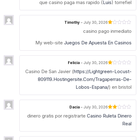
que casino paga mas rapido (
Luis
) torrefiel
of 5
Timothy
–
July 30, 2026
Rated
casino pago inmediato
1
out
of
My web-site
Juegos De Apuesta En Casinos
5
Felicia
–
July 30, 2026
Rated
Casino De San Javier (
https://Lightgreen-Locust-
1
out
809119.Hostingersite.Com/Tragaperras-De-
of
Lobos-Espana/
) en bristol
5
Dacia
–
July 30, 2026
Rated
dinero gratis por registrarte
Casino Ruleta Dinero
2
out
Real
of 5