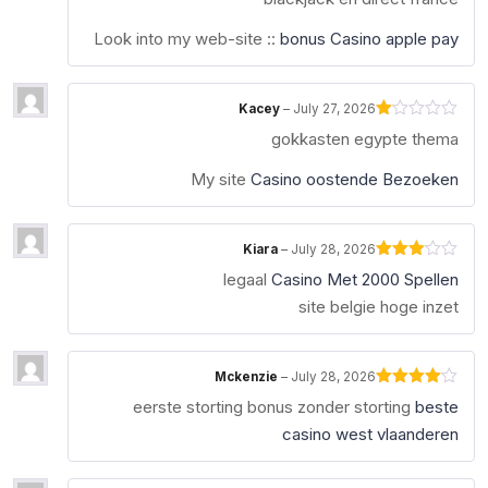
2
out
of 5
Look into my web-site ::
bonus Casino apple pay
Kacey
–
July 27, 2026
Rated
gokkasten egypte thema
1
out
of
My site
Casino oostende Bezoeken
5
Kiara
–
July 28, 2026
Rated
legaal
Casino Met 2000 Spellen
3
out
of 5
site belgie hoge inzet
Mckenzie
–
July 28, 2026
Rated
4
eerste storting bonus zonder storting
beste
out of 5
casino west vlaanderen