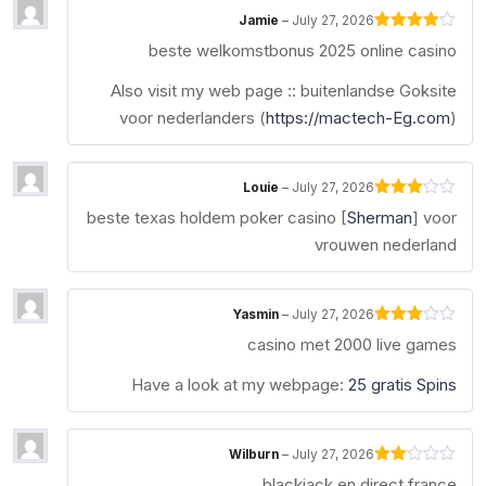
Jamie
–
July 27, 2026
Rated
4
beste welkomstbonus 2025 online casino
out of 5
Also visit my web page :: buitenlandse Goksite
voor nederlanders (
https://mactech-Eg.com
)
Louie
–
July 27, 2026
Rated
beste texas holdem poker casino [
Sherman
] voor
3
out
of 5
vrouwen nederland
Yasmin
–
July 27, 2026
Rated
casino met 2000 live games
3
out
of 5
Have a look at my webpage:
25 gratis Spins
Wilburn
–
July 27, 2026
Rated
blackjack en direct france