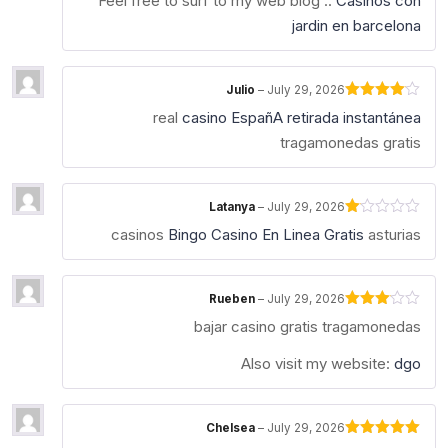
Feel free to surf to my web blog ::
Casinos con
jardin en barcelona
Julio
–
July 29, 2026
Rated
4
real
casino EspañA retirada instantánea
out of 5
tragamonedas gratis
Latanya
–
July 29, 2026
Rated
casinos
Bingo Casino En Linea Gratis
asturias
1
out
of
5
Rueben
–
July 29, 2026
Rated
bajar casino gratis tragamonedas
3
out
of 5
Also visit my website:
dgo
Chelsea
–
July 29, 2026
Rated
5
out