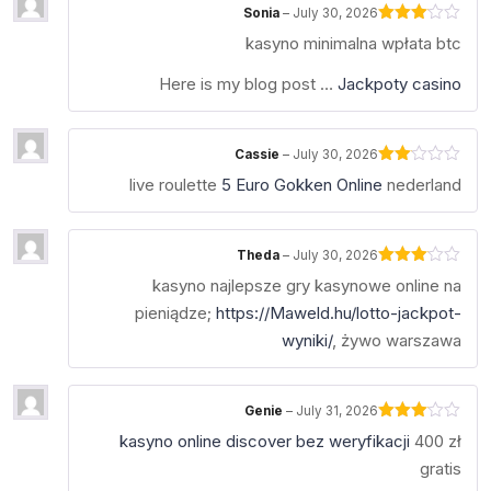
Sonia
–
July 30, 2026
Rated
kasyno minimalna wpłata btc
3
out
of 5
Here is my blog post …
Jackpoty casino
Cassie
–
July 30, 2026
Rated
live roulette
5 Euro Gokken Online
nederland
2
out
of 5
Theda
–
July 30, 2026
Rated
kasyno najlepsze gry kasynowe online na
3
out
of 5
pieniądze;
https://Maweld.hu/lotto-jackpot-
wyniki/
, żywo warszawa
Genie
–
July 31, 2026
Rated
kasyno online discover bez weryfikacji
400 zł
3
out
of 5
gratis