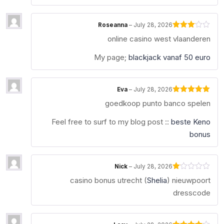
Roseanna
–
July 28, 2026
Rated
online casino west vlaanderen
3
out
of 5
My page;
blackjack vanaf 50 euro
Eva
–
July 28, 2026
Rated
5
out
goedkoop punto banco spelen
of 5
Feel free to surf to my blog post ::
beste Keno
bonus
Nick
–
July 28, 2026
Rated
casino bonus utrecht (
Shelia
) nieuwpoort
1
out
dresscode
of
5