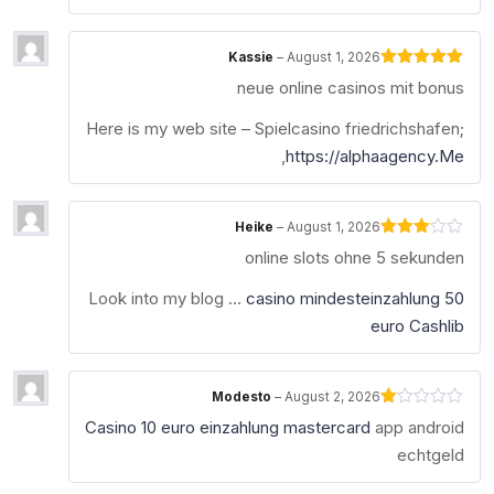
Kassie
–
August 1, 2026
Rated
5
out
neue online casinos mit bonus
of 5
Here is my web site – Spielcasino friedrichshafen;
,
https://alphaagency.Me
Heike
–
August 1, 2026
Rated
online slots ohne 5 sekunden
3
out
of 5
Look into my blog …
casino mindesteinzahlung 50
euro Cashlib
Modesto
–
August 2, 2026
Rated
Casino 10 euro einzahlung mastercard
app android
1
out
echtgeld
of
5