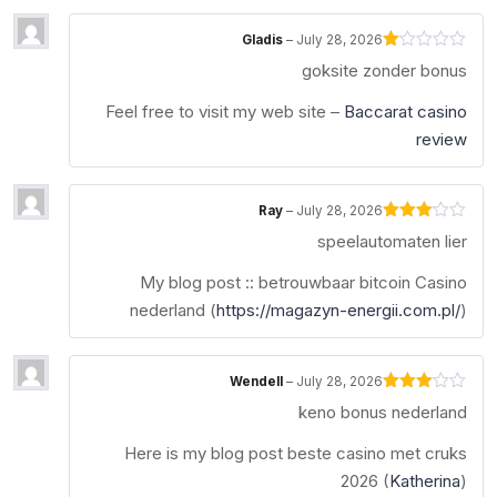
Gladis
–
July 28, 2026
Rated
goksite zonder bonus
1
out
of
Feel free to visit my web site –
Baccarat casino
5
review
Ray
–
July 28, 2026
Rated
speelautomaten lier
3
out
of 5
My blog post :: betrouwbaar bitcoin Casino
nederland (
https://magazyn-energii.com.pl/
)
Wendell
–
July 28, 2026
Rated
keno bonus nederland
3
out
of 5
Here is my blog post beste casino met cruks
2026 (
Katherina
)