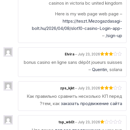
casinos in victoria bc united kingdom
Here is my web page web page –
https://teszt.Mezogazdasagi-
bolt.hu/2026/04/08/slot10-casino-Login-app-
–
sign-up/
Elvira
–
July 23, 2026
Rated
bonus casino en ligne sans dépôt joueurs suisses
3
out
of 5
–
Quentin
, solana
zps_kjkt
–
July 23, 2026
Rated
Как правильно сравнить несколько КП перед
3
out
of 5
?
тем, как
заказать продвижение сайта
tsp_wbEt
–
July 23, 2026
Rated