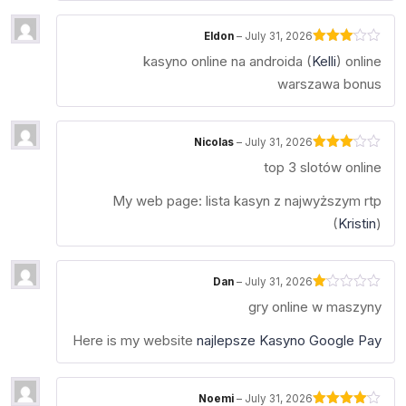
Eldon
–
July 31, 2026
Rated
kasyno online na androida (
Kelli
) online
3
out
of 5
warszawa bonus
Nicolas
–
July 31, 2026
Rated
top 3 slotów online
3
out
of 5
My web page: lista kasyn z najwyższym rtp
(
Kristin
)
Dan
–
July 31, 2026
Rated
gry online w maszyny
1
out
of
Here is my website
najlepsze Kasyno Google Pay
5
Noemi
–
July 31, 2026