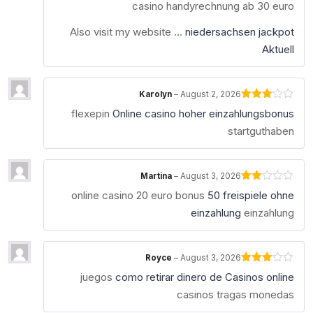
casino handyrechnung ab 30 euro
out of 5
Also visit my website …
niedersachsen jackpot
Aktuell
Karolyn
–
August 2, 2026
Rated
flexepin
Online casino hoher einzahlungsbonus
3
out
of 5
startguthaben
Martina
–
August 3, 2026
Rated
online casino 20 euro bonus
50 freispiele ohne
2
out
einzahlung
einzahlung
of 5
Royce
–
August 3, 2026
Rated
juegos
como retirar dinero de Casinos online
3
out
of 5
casinos tragas monedas