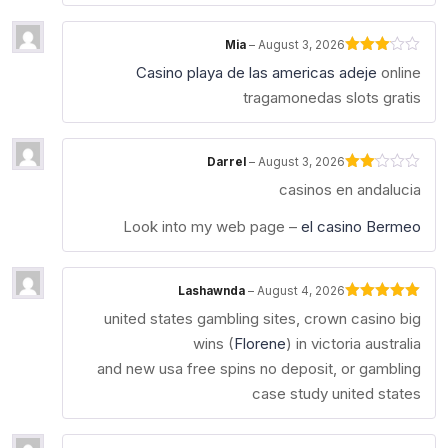
Mia
–
August 3, 2026
Rated
Casino playa de las americas adeje
online
3
out
of 5
tragamonedas slots gratis
Darrel
–
August 3, 2026
Rated
casinos en andalucia
2
out
of 5
Look into my web page –
el casino Bermeo
Lashawnda
–
August 4, 2026
Rated
5
out
united states gambling sites, crown casino big
of 5
wins (
Florene
) in victoria australia
and new usa free spins no deposit, or gambling
case study united states