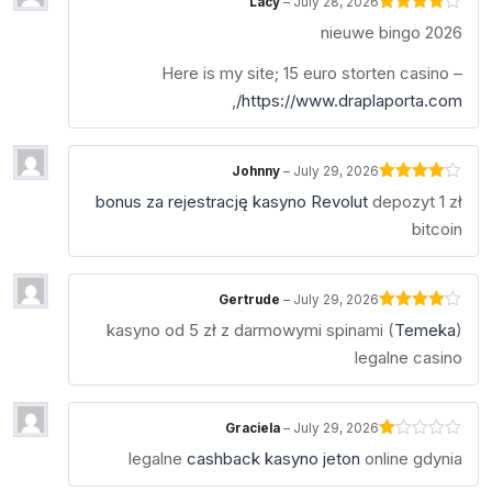
Lacy
–
July 28, 2026
Rated
4
nieuwe bingo 2026
out of 5
Here is my site; 15 euro storten casino –
,
https://www.draplaporta.com/
Johnny
–
July 29, 2026
Rated
4
bonus za rejestrację kasyno Revolut
depozyt 1 zł
out of 5
bitcoin
Gertrude
–
July 29, 2026
Rated
4
kasyno od 5 zł z darmowymi spinami (
Temeka
)
out of 5
legalne casino
Graciela
–
July 29, 2026
Rated
legalne
cashback kasyno jeton
online gdynia
1
out