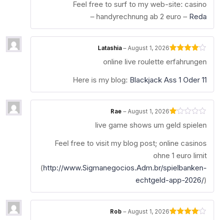
of 5
Feel free to surf to my web-site: casino
–
handyrechnung ab 2 euro –
Reda
Latashia
–
August 1, 2026
Rated
4
online live roulette erfahrungen
out of 5
Here is my blog:
Blackjack Ass 1 Oder 11
Rae
–
August 1, 2026
Rated
live game shows um geld spielen
1
out
of
Feel free to visit my blog post; online casinos
5
ohne 1 euro limit
(
http://www.Sigmanegocios.Adm.br/spielbanken-
echtgeld-app-2026/
)
Rob
–
August 1, 2026