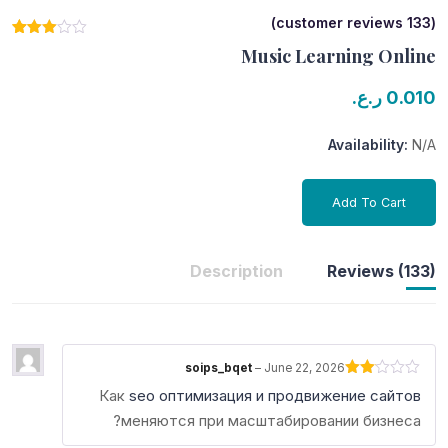
customer reviews)
133
(
133
Rated
Music Learning Online
2.96
out of
5
ر.ع.
0.010
based
on
customer
Availability:
N/A
ratings
Add To Cart
Description
Reviews (133)
soips_bqet
–
June 22, 2026
Rated
Как
seo оптимизация и продвижение сайтов
2
out
меняются при масштабировании бизнеса?
of 5